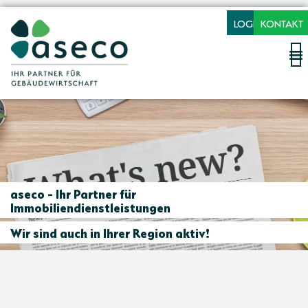
LOGIN
KONTAKT
aseco - Ihr Partner für
Immobiliendienstleistungen
Wir sind auch in Ihrer Region aktiv!