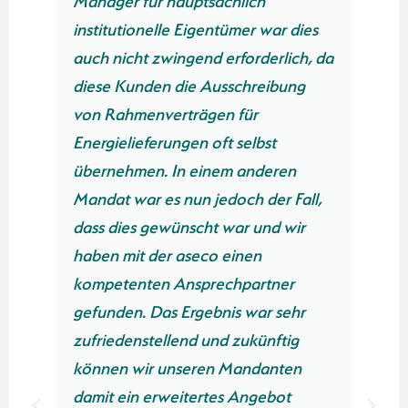
dies
Stromlieferverträgen erhebliche
ch, da
Kosten einsparen – und das ohne
ng
großen Aufwand unsererseits.
Besonders beeindruckt hat uns die
professionelle Abwicklung und der
stets hilfsbereite Austausch mit
all,
Herrn Weise. Wir können anderen
ir
Hausverwaltungen nur empfehlen,
sich mit der aseco GmbH in
Verbindung zu setzen.“
hr
g
Monika-
n
Ramona Rata
Geschäftsführerin