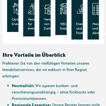
Optimierung
Versicherungen
Vermittlung
Energiekosten
für
von
WEG-
Energie-
Mess-
Immobilien
Darlehen
Kreditvermittlung
und
und
Fördermittelberatung
Abrechnu
Ihre Vorteile im Überblick
Profitieren Sie von den vielfältigen Vorteilen unserer
Immobilienservices, die wir exklusiv in Ihrer Region
erbringen:
Neutralität:
Wir agieren banken- und
versicherungsunabhängig – ohne Kickbacks oder
Provisionsinteressen.
Regionale Expertise:
Unsere Berater kennen nicht