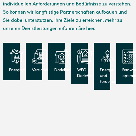
individuellen Anforderungen und Bedürfnisse zu verstehen.
So können wir langfristige Partnerschaften aufbauen und
Sie dabei unterstützen, Ihre Ziele zu erreichen. Mehr zu
unseren Dienstleistungen erfahren Sie hier.
Energiemakler
Versicherungsmakler
Darlehensvermittler
WEG
Energie-
Fernwä
Darlehensvermittler
und
optimi
Fördermittelberatu