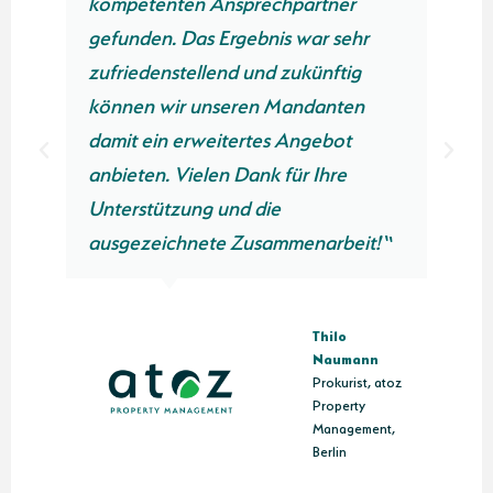
chpartner
Verbindung zu setzen.“
is war sehr
 zukünftig
Moni
 Mandanten
Ramo
s Angebot
Gesch
Lechn
 für Ihre
Hausv
e
Stuttg
mmenarbeit!“
Thilo
Naumann
Prokurist, atoz
Property
Management,
Berlin