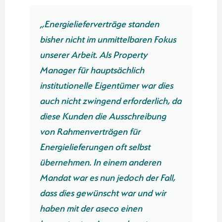
e standen
„Die Zusammenarbeit mit der 
telbaren Fokus
GmbH war einfach großartig.
roperty
ihrer Unterstützung konnten w
chlich
unseren neuen Gas- und
tümer war dies
Stromlieferverträgen erheblic
rforderlich, da
Kosten einsparen – und das o
sschreibung
großen Aufwand unsererseits.
 für
Besonders beeindruckt hat uns
t selbst
professionelle Abwicklung und
m anderen
stets hilfsbereite Austausch mi
och der Fall,
Herrn Weise. Wir können and
war und wir
Hausverwaltungen nur empfeh
einen
sich mit der aseco GmbH in