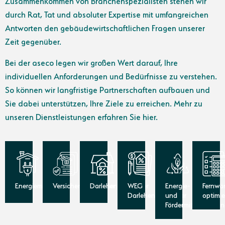
Zusammenkommen von Branchenspezialisten stehen wir
durch Rat, Tat und absoluter Expertise mit umfangreichen
Antworten den gebäudewirtschaftlichen Fragen unserer
Zeit gegenüber.
Bei der aseco legen wir großen Wert darauf, Ihre
individuellen Anforderungen und Bedürfnisse zu verstehen.
So können wir langfristige Partnerschaften aufbauen und
Sie dabei unterstützen, Ihre Ziele zu erreichen. Mehr zu
unseren Dienstleistungen erfahren Sie hier.
Energiemakler
Versicherungsmakler
Darlehensvermittler
WEG
Energie-
Fernwä
Darlehensvermittler
und
optimi
Fördermittelberatu