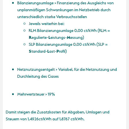
Bilanzierungsumlage > Finanzierung des Ausgleichs von
unplanmäßigen Schwankungen im Netzbetrieb durch
unterschiedlich starke Verbrauchsstellen
Jeweils weiterhin bei:
RLM Bilanzierungsumlage 0,00 ct/kWh (RLM =
R
egulierte-
L
eistungs-
M
essung)
SLP Bilanzierungsumlage 0,00 ct/kWh (SLP =
S
tandard-
L
ast-
P
rofil)
Netznutzungsentgelt > Variabel, für die Netznutzung und
Durchleitung des Gases
Mehrwertsteuer > 19%
Damit steigen die Zusatzkosten für Abgaben, Umlagen und
Steuern von 1,4926ct/kWh auf 1,8767 ct/kWh.