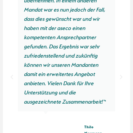
jedoch der Fall,
Herrn Weise. Wir können a
t war und wir
Hausverwaltungen nur empf
co einen
sich mit der aseco GmbH in
rechpartner
Verbindung zu setzen.“
bnis war sehr
und zukünftig
M
en Mandanten
R
tes Angebot
Ge
Le
ank für Ihre
Ha
 die
St
usammenarbeit!“
Thilo
Naumann