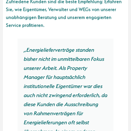
Zufriedene Kunden sind die beste Empfehlung: Erfahren
Sie, wie Eigentümer, Verwalter und WEGs von unserer
unabhängigen Beratung und unserem engagierten
Service profitieren.
räge standen
„Die Zusammenarbeit mit d
mittelbaren Fokus
GmbH war einfach großarti
 Property
ihrer Unterstützung konnten
sächlich
unseren neuen Gas- und
entümer war dies
Stromlieferverträgen erhebl
d erforderlich, da
Kosten einsparen – und da
Ausschreibung
großen Aufwand unserersei
gen für
Besonders beeindruckt hat 
oft selbst
professionelle Abwicklung 
inem anderen
stets hilfsbereite Austausch 